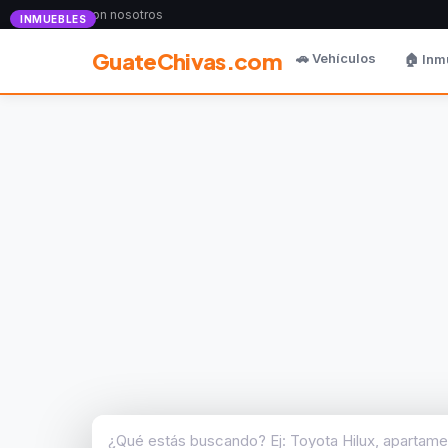
Anunciate con nosotros
INMUEBLES
GuateChivas.com
🚗 Vehículos
🏠 Inm