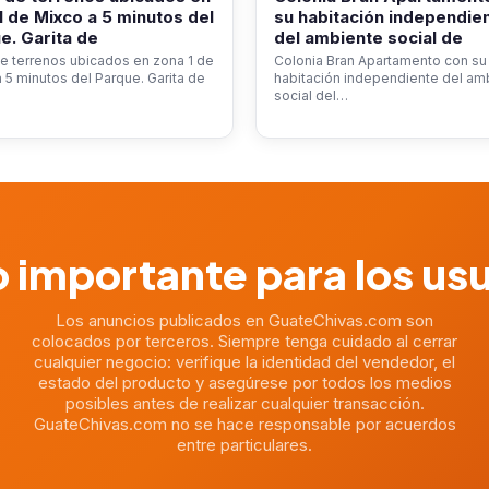
1 de Mixco a 5 minutos del
su habitación independie
e. Garita de
del ambiente social de
e terrenos ubicados en zona 1 de
Colonia Bran Apartamento con su
 5 minutos del Parque. Garita de
habitación independiente del am
social del…
 importante para los us
Los anuncios publicados en GuateChivas.com son
colocados por terceros. Siempre tenga cuidado al cerrar
cualquier negocio: verifique la identidad del vendedor, el
estado del producto y asegúrese por todos los medios
posibles antes de realizar cualquier transacción.
GuateChivas.com no se hace responsable por acuerdos
entre particulares.