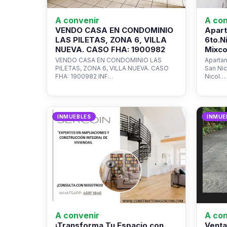
A convenir
A con
VENDO CASA EN CONDOMINIO
Apart
LAS PILETAS, ZONA 6, VILLA
6to.N
NUEVA. CASO FHA: 1900982
Mixco
VENDO CASA EN CONDOMINIO LAS
Apartam
PILETAS, ZONA 6, VILLA NUEVA. CASO
San Ni
FHA: 1900982 INF…
Nicol…
INMUEBLES
INMUE
A convenir
A con
¡Transforma Tu Espacio con
Venta