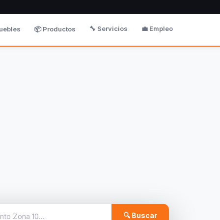
🔧 Servicios
💼 Empleo
uebles
📦 Productos
🔍 Buscar