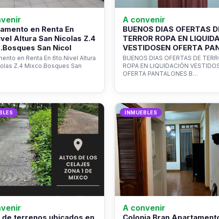
venir
A convenir
amento en Renta En
BUENOS DIAS OFERTAS D
ivel Altura San Nicolas Z.4
TERROR ROPA EN LIQUID
.Bosques San Nicol
VESTIDOSEN OFERTA PA
ento en Renta En 6to.Nivel Altura
BUENOS DIAS OFERTAS DE TER
colas Z.4 Mixco.Bosques San
ROPA EN LIQUIDACIÓN VESTIDO
OFERTA PANTALONES B…
BLES
INMUEBLES
venir
A convenir
 de terrenos ubicados en
Colonia Bran Apartament