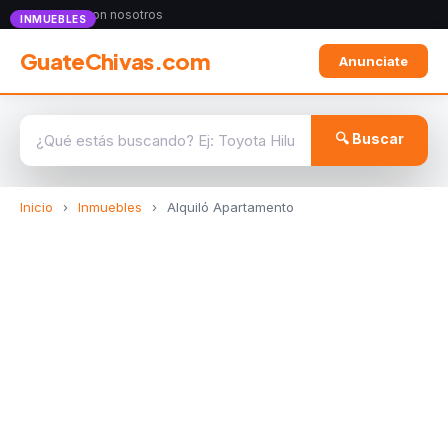
Anunciate con nosotros
INMUEBLES
GuateChivas.com
Anunciate
🔍 Buscar
Inicio
›
Inmuebles
›
Alquiló Apartamento