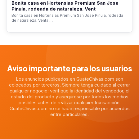
Bonita casa en Hortensias Premium San Jose
Pinula, rodeada de naturaleza. Vent
Bonita casa en Hortensias Premium San Jose Pinula, rodeada
de naturaleza. Venta …
Aviso importante para los usuarios
Los anuncios publicados en GuateChivas.com son
colocados por terceros. Siempre tenga cuidado al cerrar
cualquier negocio: verifique la identidad del vendedor, el
estado del producto y asegúrese por todos los medios
posibles antes de realizar cualquier transacción.
GuateChivas.com no se hace responsable por acuerdos
entre particulares.