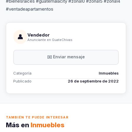
#bienesraices #guatemalacity #zona10 #zona15 #zona14
#ventadeapartamentos
Vendedor
👤
Anunciante en GuateChivas
✉️ Enviar mensaje
Categoría
Inmuebles
Publicado
26 de septiembre de 2022
TAMBIÉN TE PUEDE INTERESAR
Más en
Inmuebles