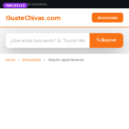
Anunciate con nosotros
INMUEBLES
GuateChivas.com
Anunciate
🔍 Buscar
Inicio
›
Inmuebles
›
Alquilo apartamento