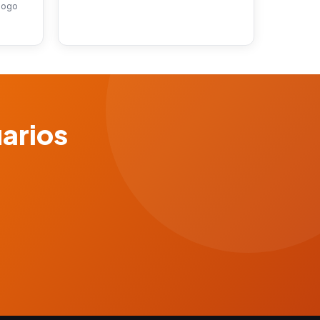
 Logo
uarios