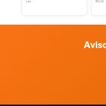
Lav…
ROJO
Aviso