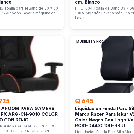
lanco
cm, Blanco
 Toalla para el Baño de 30 x 60
HTO-004 Toalla de Baño 33 x 68
00% Algodón Lavar a máquina en
100% Algodón Lavar a máquina en 
Lavar …
ES Y HOGAR
MUEBLES Y HOGAR
925
Q 645
A ARGOM PARA GAMERS
Liquidacion Funda Para Sil
 FX ARG-CH-9010 COLOR
Marca Razer Para Iskur V
O CON ROJO
Color Negro Con Logo Ve
RC81-04430100-R3U1
ARGOM PARA GAMERS ERGO FX
H-9010 COLOR NEGRO CON
Liquidacion Funda Para Silla Mar