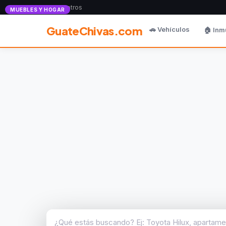
Anunciate con nosotros
MUEBLES Y HOGAR
GuateChivas.com
🚗 Vehículos
🏠 Inm