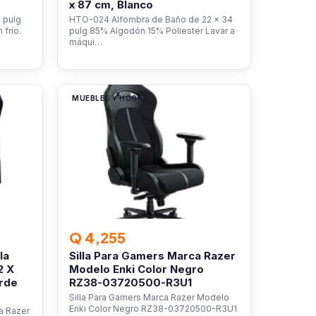
x 87 cm, Blanco
 pulg
HTO-024 Alfombra de Baño de 22 x 34
frío.
pulg 85% Algodón 15% Poliester Lavar a
máqui…
MUEBLES Y HOGAR
Q 4,255
la
Silla Para Gamers Marca Razer
2 X
Modelo Enki Color Negro
rde
RZ38-03720500-R3U1
Silla Para Gamers Marca Razer Modelo
Enki Color Negro RZ38-03720500-R3U1
ca Razer