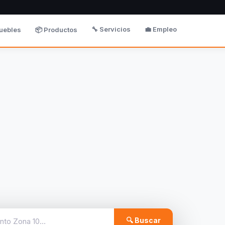
🔧 Servicios
💼 Empleo
uebles
📦 Productos
🔍 Buscar