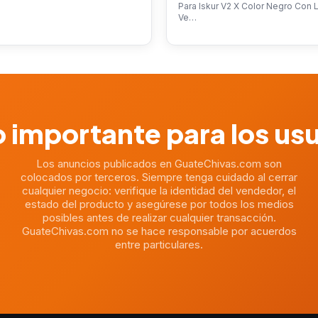
Para Iskur V2 X Color Negro Con
Ve…
 importante para los us
Los anuncios publicados en GuateChivas.com son
colocados por terceros. Siempre tenga cuidado al cerrar
cualquier negocio: verifique la identidad del vendedor, el
estado del producto y asegúrese por todos los medios
posibles antes de realizar cualquier transacción.
GuateChivas.com no se hace responsable por acuerdos
entre particulares.