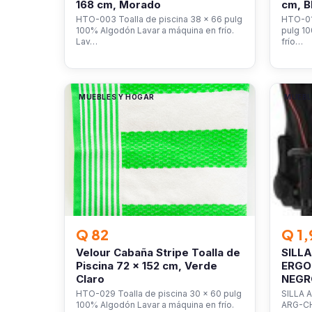
168 cm, Morado
cm, B
HTO-003 Toalla de piscina 38 x 66 pulg
HTO-016
100% Algodón Lavar a máquina en frío.
pulg 1
Lav…
frío…
MUEBLES Y HOGAR
MUEBL
Q 82
Q 1,
Velour Cabaña Stripe Toalla de
SILL
Piscina 72 x 152 cm, Verde
ERGO
Claro
NEGR
HTO-029 Toalla de piscina 30 x 60 pulg
SILLA 
100% Algodón Lavar a máquina en frío.
ARG-C