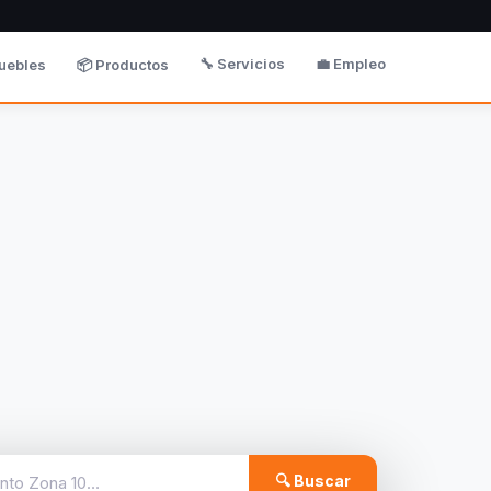
🔧 Servicios
💼 Empleo
uebles
📦 Productos
🔍 Buscar