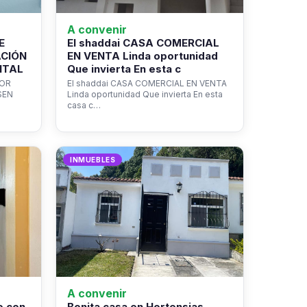
A convenir
E
El shaddai CASA COMERCIAL
ACIÓN
EN VENTA Linda oportunidad
NTAL
Que invierta En esta c
ROR
El shaddai CASA COMERCIAL EN VENTA
SEN
Linda oportunidad Que invierta En esta
casa c…
INMUEBLES
A convenir
o con
Bonita casa en Hortensias