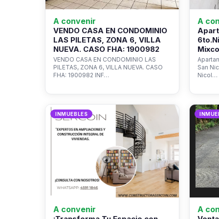
A convenir
A con
VENDO CASA EN CONDOMINIO
Apart
LAS PILETAS, ZONA 6, VILLA
6to.N
NUEVA. CASO FHA: 1900982
Mixco
VENDO CASA EN CONDOMINIO LAS
Apartam
PILETAS, ZONA 6, VILLA NUEVA. CASO
San Ni
FHA: 1900982 INF…
Nicol…
INMUEBLES
INMUE
A convenir
A con
¡Transforma Tu Espacio con
Venta