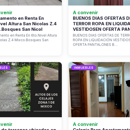
venir
A convenir
amento en Renta En
BUENOS DIAS OFERTAS D
ivel Altura San Nicolas Z.4
TERROR ROPA EN LIQUID
.Bosques San Nicol
VESTIDOSEN OFERTA PA
ento en Renta En 6to.Nivel Altura
BUENOS DIAS OFERTAS DE TER
colas Z.4 Mixco.Bosques San
ROPA EN LIQUIDACIÓN VESTIDO
OFERTA PANTALONES B…
BLES
INMUEBLES
venir
A convenir
 de terrenos ubicados en
Colonia Bran Apartament