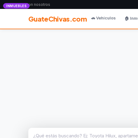
Anunciate con nosotros
INMUEBLES
GuateChivas.com
🚗 Vehículos
🏠 Inm