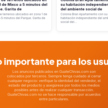
1 de Mixco a 5 minutos del
su habitación independie
e. Garita de
del ambiente social de
e terrenos ubicados en zona 1 de
Colonia Bran Apartamento con su
 5 minutos del Parque. Garita de
habitación independiente del am
social del…
 importante para los us
Los anuncios publicados en GuateChivas.com son
colocados por terceros. Siempre tenga cuidado al cerrar
cualquier negocio: verifique la identidad del vendedor, el
estado del producto y asegúrese por todos los medios
posibles antes de realizar cualquier transacción.
GuateChivas.com no se hace responsable por acuerdos
entre particulares.