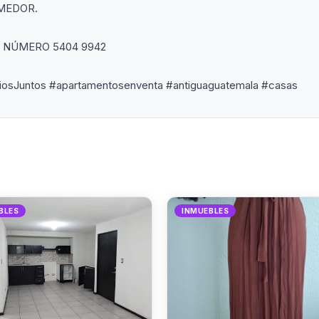
MEDOR.
 NÚMERO 5404 9942
sJuntos #apartamentosenventa #antiguaguatemala #casas
BLES
INMUEBLES