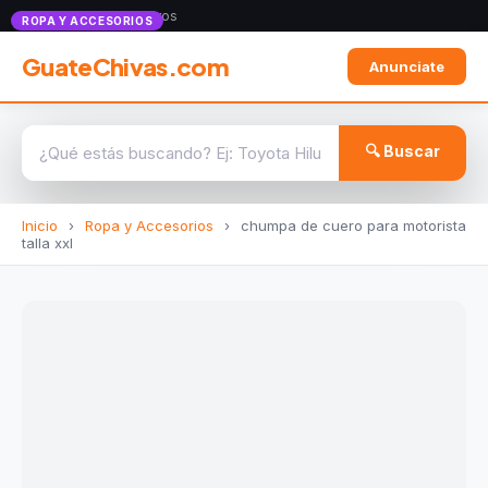
Anunciate con nosotros
ROPA Y ACCESORIOS
GuateChivas.com
Anunciate
🔍 Buscar
Inicio
›
Ropa y Accesorios
›
chumpa de cuero para motorista
talla xxl