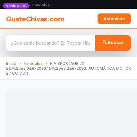
Anunciate con nosotros
VEHÍCULOS
GuateChivas.com
Anunciate
🔍 Buscar
Inicio
›
Vehículos
›
KIA SPORTAGE LX
2&#x20e3;0&#x20e3;1&#x20e3;2&#x20e3; AUTOMÁTICA MOTOR
2.4CC CON