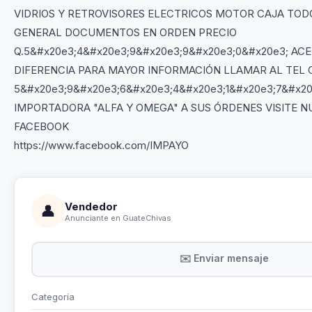
VIDRIOS Y RETROVISORES ELECTRICOS MOTOR CAJA TOD
GENERAL DOCUMENTOS EN ORDEN PRECIO
Q.5&#x20e3;4&#x20e3;9&#x20e3;9&#x20e3;0&#x20e3; A
DIFERENCIA PARA MAYOR INFORMACIÓN LLAMAR AL TEL
5&#x20e3;9&#x20e3;6&#x20e3;4&#x20e3;1&#x20e3;7&#x20
IMPORTADORA "ALFA Y OMEGA" A SUS ÓRDENES VISITE N
FACEBOOK
https://www.facebook.com/IMPAYO
Vendedor
👤
Anunciante en GuateChivas
✉️ Enviar mensaje
Categoría