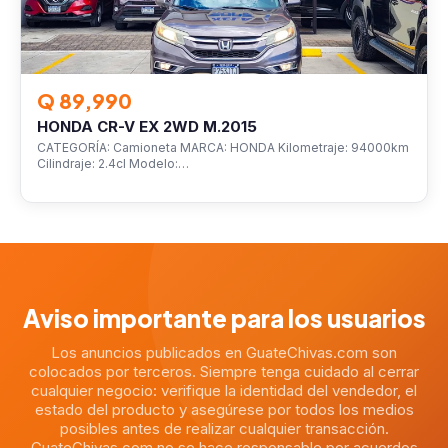
Q 89,990
HONDA CR-V EX 2WD M.2015
CATEGORÍA: Camioneta MARCA: HONDA Kilometraje: 94000km
Cilindraje: 2.4cl Modelo:…
Aviso importante para los usuarios
Los anuncios publicados en GuateChivas.com son
colocados por terceros. Siempre tenga cuidado al cerrar
cualquier negocio: verifique la identidad del vendedor, el
estado del producto y asegúrese por todos los medios
posibles antes de realizar cualquier transacción.
GuateChivas.com no se hace responsable por acuerdos