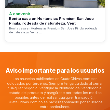
A convenir
Bonita casa en Hortensias Premium San Jose
Pinula, rodeada de naturaleza. Vent
Bonita casa en Hortensias Premium San Jose Pinula, rodeada
de naturaleza. Venta …
Aviso importante para los usuarios
Los anuncios publicados en GuateChivas.com son
colocados por terceros. Siempre tenga cuidado al cerrar
cualquier negocio: verifique la identidad del vendedor, el
estado del producto y asegúrese por todos los medios
posibles antes de realizar cualquier transacción.
GuateChivas.com no se hace responsable por acuerdos
entre particulares.