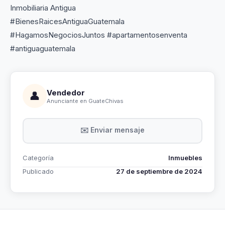
Inmobiliaria Antigua
#BienesRaicesAntiguaGuatemala
#HagamosNegociosJuntos #apartamentosenventa
#antiguaguatemala
Vendedor
👤
Anunciante en GuateChivas
✉️ Enviar mensaje
Categoría
Inmuebles
Publicado
27 de septiembre de 2024