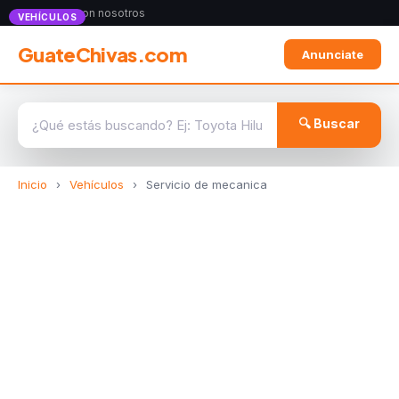
Anunciate con nosotros
VEHÍCULOS
GuateChivas.com
Anunciate
🔍 Buscar
Inicio
›
Vehículos
›
Servicio de mecanica