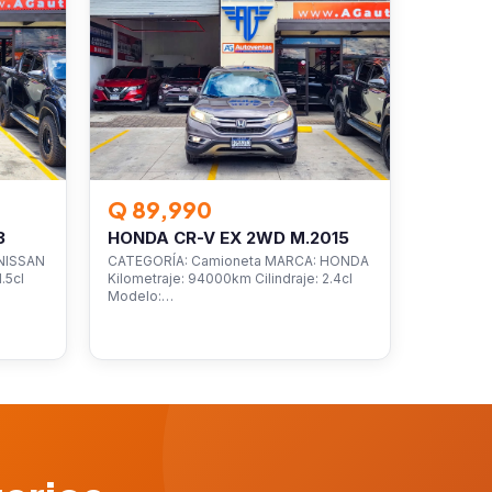
Q 89,990
3
HONDA CR-V EX 2WD M.2015
NISSAN
CATEGORÍA: Camioneta MARCA: HONDA
.5cl
Kilometraje: 94000km Cilindraje: 2.4cl
Modelo:…