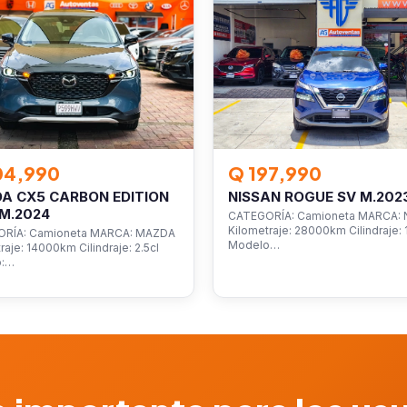
04,990
Q 197,990
A CX5 CARBON EDITION
NISSAN ROGUE SV M.202
M.2024
CATEGORÍA: Camioneta MARCA: 
Kilometraje: 28000km Cilindraje: 1
RÍA: Camioneta MARCA: MAZDA
Modelo…
raje: 14000km Cilindraje: 2.5cl
o:…