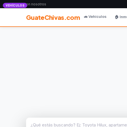
Anunciate con nosotros
VEHÍCULOS
GuateChivas.com
🚗 Vehículos
🏠 Inm