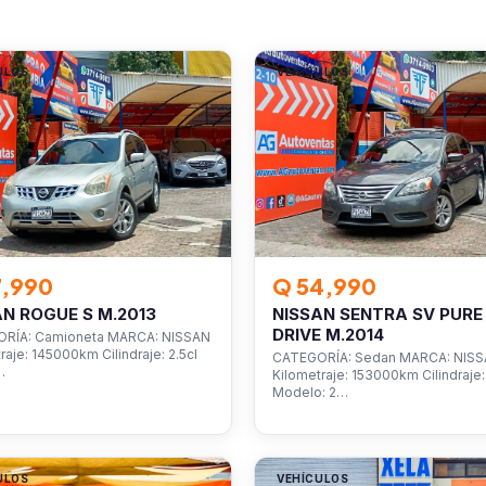
ULOS
VEHÍCULOS
7,990
Q 54,990
AN ROGUE S M.2013
NISSAN SENTRA SV PURE
DRIVE M.2014
RÍA: Camioneta MARCA: NISSAN
raje: 145000km Cilindraje: 2.5cl
CATEGORÍA: Sedan MARCA: NIS
…
Kilometraje: 153000km Cilindraje: 
Modelo: 2…
ULOS
VEHÍCULOS