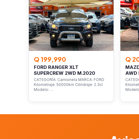
Q 199,990
Q 2
FORD RANGER XLT
MAZD
SUPERCREW 2WD M.2020
AWD 
CATEGORÍA: Camioneta MARCA: FORD
CATEGO
Kilometraje: 50000km Cilindraje: 2.3cl
Kilomet
Modelo: …
Model