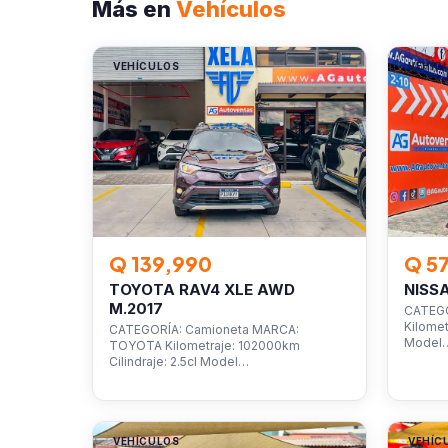
Más en
Vehículos
VEHÍCULOS
VEHÍC
Q 139,990
Q 5
TOYOTA RAV4 XLE AWD
NISS
M.2017
CATEGO
Kilomet
CATEGORÍA: Camioneta MARCA:
Model
TOYOTA Kilometraje: 102000km
Cilindraje: 2.5cl Model…
VEHÍCULOS
VEHÍC