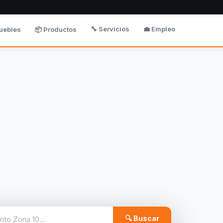
🔧 Servicios
💼 Empleo
uebles
📦 Productos
🔍 Buscar