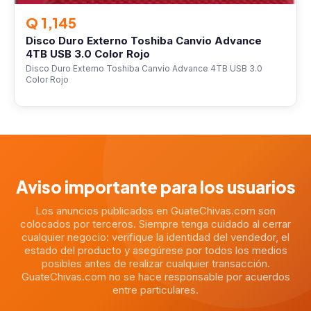
Q 1,145
Disco Duro Externo Toshiba Canvio Advance
4TB USB 3.0 Color Rojo
Disco Duro Externo Toshiba Canvio Advance 4TB USB 3.0
Color Rojo
Aviso importante para los usuarios
Los anuncios publicados en GuateChivas.com son
colocados por terceros. Siempre tenga cuidado al cerrar
cualquier negocio: verifique la identidad del vendedor, el
estado del producto y asegúrese por todos los medios
posibles antes de realizar cualquier transacción.
GuateChivas.com no se hace responsable por acuerdos
entre particulares.