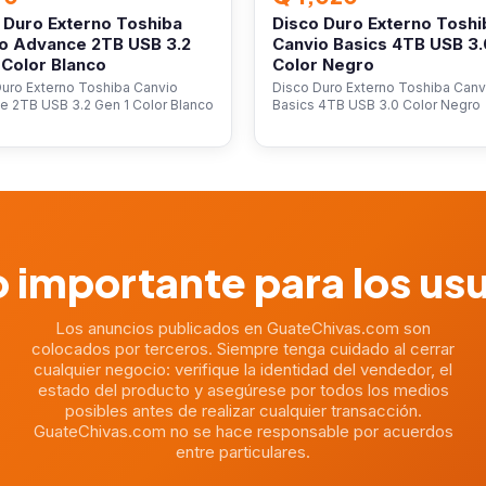
 Duro Externo Toshiba
Disco Duro Externo Toshi
o Advance 2TB USB 3.2
Canvio Basics 4TB USB 3.
 Color Blanco
Color Negro
Duro Externo Toshiba Canvio
Disco Duro Externo Toshiba Canv
e 2TB USB 3.2 Gen 1 Color Blanco
Basics 4TB USB 3.0 Color Negro
 importante para los us
Los anuncios publicados en GuateChivas.com son
colocados por terceros. Siempre tenga cuidado al cerrar
cualquier negocio: verifique la identidad del vendedor, el
estado del producto y asegúrese por todos los medios
posibles antes de realizar cualquier transacción.
GuateChivas.com no se hace responsable por acuerdos
entre particulares.