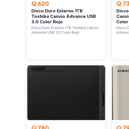
Q 620
Q 7
Disco Duro Externo 1TB
Disco
Toshiba Canvio Advance USB
Canvi
3.0 Color Rojo
Color
Disco Duro Externo 1TB Toshiba Canvio
Disco 
Advance USB 3.0 Color Rojo
Advanc
ALMACENAMIENTO
ALMA
Q 780
Q 7