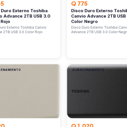
35
Q 775
 Duro Externo Toshiba
Disco Duro Externo Toshi
o Advance 2TB USB 3.0
Canvio Advance 2TB USB 
 Rojo
Color Negro
Duro Externo Toshiba Canvio
Disco Duro Externo Toshiba Canv
e 2TB USB 3.0 Color Rojo
Advance 2TB USB 3.0 Color Neg
CENAMIENTO
ALMACENAMIENTO
90
Q 1,020