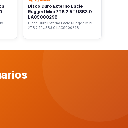
ba
Disco Duro Externo Lacie
0
Rugged Mini 2TB 2.5" USB3.0
LAC9000298
io
Disco Duro Externo Lacie Rugged Mini
2TB 2.5" USB3.0 LAC9000298
uarios