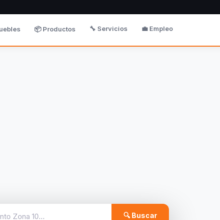
🔧 Servicios
💼 Empleo
uebles
📦 Productos
🔍 Buscar