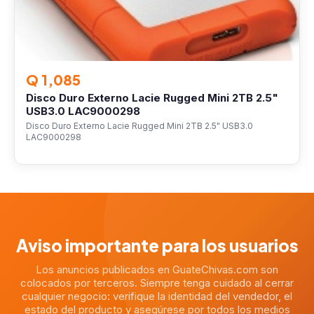
Q 1,085
Disco Duro Externo Lacie Rugged Mini 2TB 2.5"
USB3.0 LAC9000298
Disco Duro Externo Lacie Rugged Mini 2TB 2.5" USB3.0
LAC9000298
Aviso importante para los usuarios
Los anuncios publicados en GuateChivas.com son
colocados por terceros. Siempre tenga cuidado al cerrar
cualquier negocio: verifique la identidad del vendedor, el
estado del producto y asegúrese por todos los medios