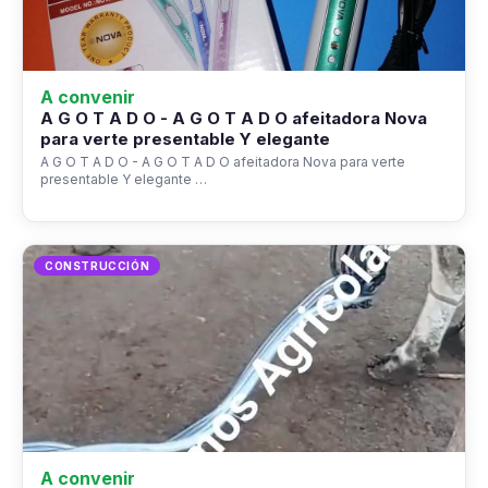
A convenir
A G O T A D O - A G O T A D O afeitadora Nova
para verte presentable Y elegante
A G O T A D O - A G O T A D O afeitadora Nova para verte
presentable Y elegante …
CONSTRUCCIÓN
A convenir