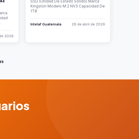
az
SSD (Unidad De Estado Solido) Marca
Kingston Modelo M.2 NV3 Capacidad De
1TB
arca
idad
…
Intelaf Guatemala
28 de abril de 2026
 de 2026
as
uarios