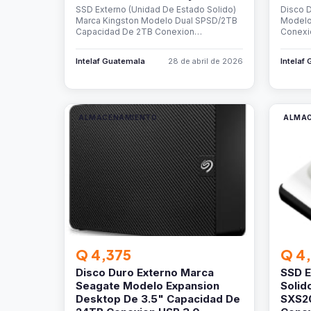
SSD Externo (Unidad De Estado Solido)
Disco 
Marca Kingston Modelo Dual SPSD/2TB
Modelo
Capacidad De 2TB Conexion…
Conexi
Intelaf Guatemala
28 de abril de 2026
Intelaf
ALMACENAMIENTO
ALMA
Q 4,375
Q 4
Disco Duro Externo Marca
SSD E
Seagate Modelo Expansion
Solid
Desktop De 3.5" Capacidad De
SXS2