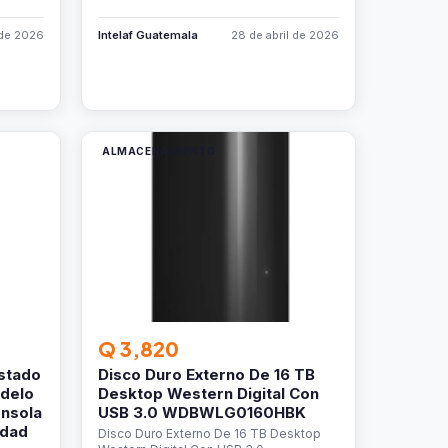
 de 2026
Intelaf Guatemala
28 de abril de 2026
ALMACENAMIENTO
Q 3,820
stado
Disco Duro Externo De 16 TB
odelo
Desktop Western Digital Con
onsola
USB 3.0 WDBWLG0160HBK
idad
Disco Duro Externo De 16 TB Desktop