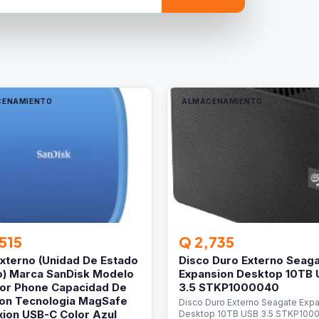
CENAMIENTO
ALMACENAMIENTO
515
Q 2,735
xterno (Unidad De Estado
Disco Duro Externo Seag
o) Marca SanDisk Modelo
Expansion Desktop 10TB
or Phone Capacidad De
3.5 STKP1000040
on Tecnologia MagSafe
Disco Duro Externo Seagate Exp
ion USB-C Color Azul
Desktop 10TB USB 3.5 STKP100