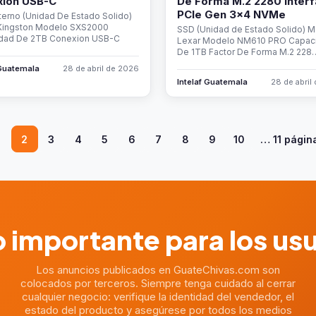
xion USB-C
De Forma M.2 2280 Interf
PCIe Gen 3x4 NVMe
erno (Unidad De Estado Solido)
Kingston Modelo SXS2000
SSD (Unidad de Estado Solido) M
dad De 2TB Conexion USB-C
Lexar Modelo NM610 PRO Capac
De 1TB Factor De Forma M.2 228
 Guatemala
28 de abril de 2026
Intelaf Guatemala
28 de abril
2
3
4
5
6
7
8
9
10
… 11 págin
 importante para los us
Los anuncios publicados en GuateChivas.com son
colocados por terceros. Siempre tenga cuidado al cerrar
cualquier negocio: verifique la identidad del vendedor, el
estado del producto y asegúrese por todos los medios