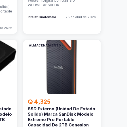
Western Digital Con USB 3.0
WDBWLG0160HBK
olido)
ortable
Intelaf Guatemala
28 de abril de 2026
 de 2026
ALMACENAMIENTO
Q 4,325
stado
SSD Externo (Unidad De Estado
Modelo
Solido) Marca SanDisk Modelo
TB
Extreme Pro Portable
Capacidad De 2TB Conexion