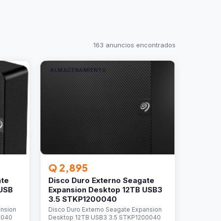
163 anuncios encontrados
ALMACENAMIENTO
Q 2,895
ate
Disco Duro Externo Seagate
 USB
Expansion Desktop 12TB USB3
3.5 STKP1200040
ansion
Disco Duro Externo Seagate Expansion
0040
Desktop 12TB USB3 3.5 STKP1200040