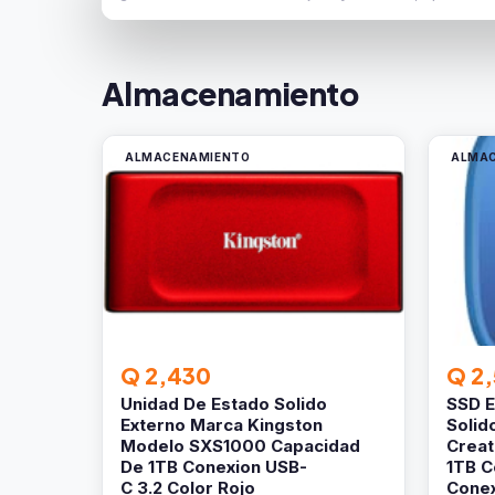
Almacenamiento
ALMACENAMIENTO
ALMA
Q 2,430
Q 2,
Unidad De Estado Solido
SSD E
Externo Marca Kingston
Solid
Modelo SXS1000 Capacidad
Creat
De 1TB Conexion USB-
1TB C
C 3.2 Color Rojo
Conex