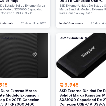
 Color Rojo
De 2TB Conexion USB-C
 De Estado Solido Externo Marca
SSD Externo (Unidad De Estado S
on Modelo SXS1000 Capacidad
Marca Sandisk Modelo Extreme P
 Conexion USB-C 3.2 C…
Para Consola PlayStatio…
 Guatemala
28 de abril de 2026
Intelaf Guatemala
28 de abril
CENAMIENTO
ALMACENAMIENTO
915
Q 3,945
 Duro Externo Marca
SSD Externo (Unidad De E
te Modelo Expansion
Solido) Marca Kingston 
op De 20TB Conexion
SXS1000 Capacidad De 2
3.5 STKP20000400
Conexion USB-C A USB-A