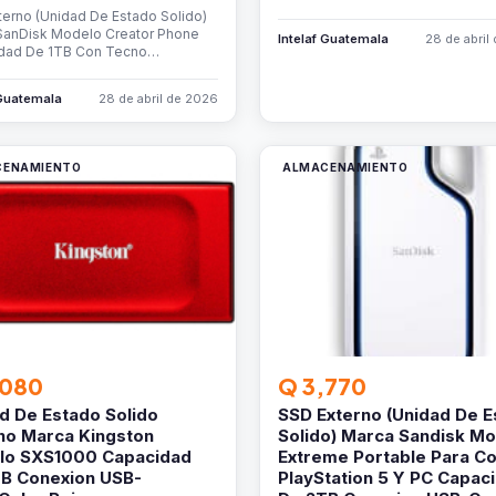
erno (Unidad De Estado Solido)
SanDisk Modelo Creator Phone
Intelaf Guatemala
28 de abril
dad De 1TB Con Tecno…
 Guatemala
28 de abril de 2026
CENAMIENTO
ALMACENAMIENTO
,080
Q 3,770
d De Estado Solido
SSD Externo (Unidad De E
no Marca Kingston
Solido) Marca Sandisk M
lo SXS1000 Capacidad
Extreme Portable Para C
B Conexion USB-
PlayStation 5 Y PC Capac