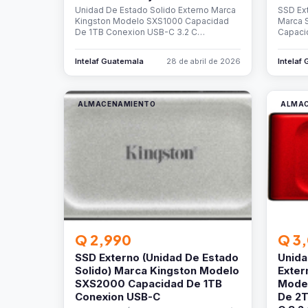
Unidad De Estado Solido Externo Marca
SSD Ext
Kingston Modelo SXS1000 Capacidad
Marca 
De 1TB Conexion USB-C 3.2 C…
Capaci
Intelaf Guatemala
28 de abril de 2026
Intelaf
ALMACENAMIENTO
ALMA
Q 2,990
Q 3
SSD Externo (Unidad De Estado
Unida
Solido) Marca Kingston Modelo
Exter
SXS2000 Capacidad De 1TB
Mode
Conexion USB-C
De 2T