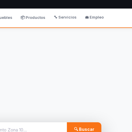
🔧 Servicios
💼 Empleo
uebles
📦 Productos
🔍 Buscar