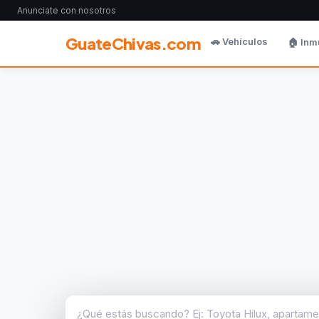
Anunciate con nosotros
GuateChivas.com
🚗 Vehículos
🏠 Inm