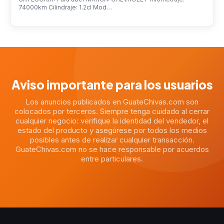
74000km Cilindraje: 1.2cl Mod…
Aviso importante para los usuarios
Los anuncios publicados en GuateChivas.com son
colocados por terceros. Siempre tenga cuidado al cerrar
cualquier negocio: verifique la identidad del vendedor, el
estado del producto y asegúrese por todos los medios
posibles antes de realizar cualquier transacción.
GuateChivas.com no se hace responsable por acuerdos
entre particulares.