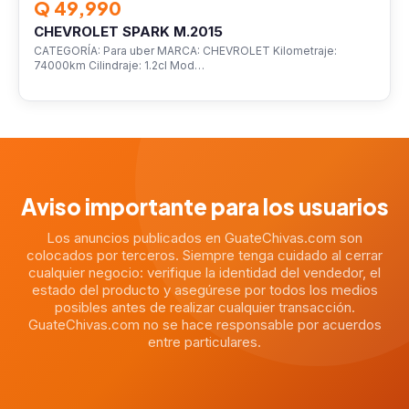
Q 49,990
CHEVROLET SPARK M.2015
CATEGORÍA: Para uber MARCA: CHEVROLET Kilometraje:
74000km Cilindraje: 1.2cl Mod…
Aviso importante para los usuarios
Los anuncios publicados en GuateChivas.com son
colocados por terceros. Siempre tenga cuidado al cerrar
cualquier negocio: verifique la identidad del vendedor, el
estado del producto y asegúrese por todos los medios
posibles antes de realizar cualquier transacción.
GuateChivas.com no se hace responsable por acuerdos
entre particulares.