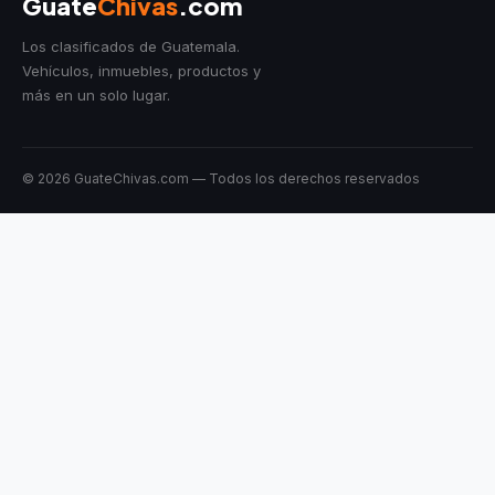
Guate
Chivas
.com
Los clasificados de Guatemala.
Vehículos, inmuebles, productos y
más en un solo lugar.
© 2026 GuateChivas.com — Todos los derechos reservados