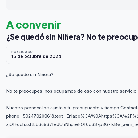
A convenir
¿Se quedó sin Niñera? No te preocu
PUBLICADO
16 de octubre de 2024
¿Se quedó sin Niñera?
No te preocupes, nos ocupamos de eso con nuestro servicio 
Nuestro personal se ajusta a tu presupuesto y tiempo Contá
phone=50247020861&text=Enlace%3A%0Ahttps%3A%2F%2
zjOtFochzsttLbSu937feJUnNhpreFOf6d3S7p3G-lxBw_aem_r