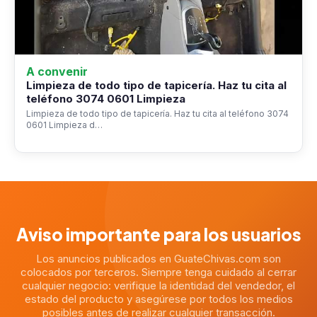
A convenir
Limpieza de todo tipo de tapicería. Haz tu cita al
teléfono 3074 0601 Limpieza
Limpieza de todo tipo de tapicería. Haz tu cita al teléfono 3074
0601 Limpieza d…
Aviso importante para los usuarios
Los anuncios publicados en GuateChivas.com son
colocados por terceros. Siempre tenga cuidado al cerrar
cualquier negocio: verifique la identidad del vendedor, el
estado del producto y asegúrese por todos los medios
posibles antes de realizar cualquier transacción.