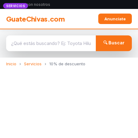
Anunciate con nosotros
SERVICIOS
GuateChivas.com
Anunciate
🔍 Buscar
Inicio
›
Servicios
›
10% de descuento