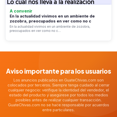
A convenir
En la actualidad vivimos en un ambiente de
zozobra, preocupados en ver como no c
En la actualidad vivimos en un ambiente de zozobra,
preocupados en ver como no c…
Aviso importante para los usuarios
Los anuncios publicados en GuateChivas.com son
colocados por terceros. Siempre tenga cuidado al cerrar
cualquier negocio: verifique la identidad del vendedor, el
estado del producto y asegúrese por todos los medios
posibles antes de realizar cualquier transacción.
GuateChivas.com no se hace responsable por acuerdos
entre particulares.