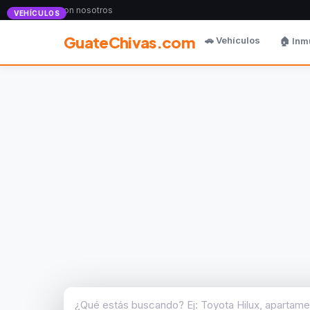
Anunciate con nosotros
VEHÍCULOS
GuateChivas.com
🚗 Vehículos
🏠 Inm