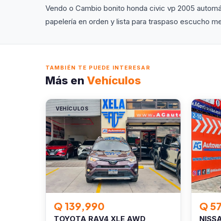
Vendo o Cambio bonito honda civic vp 2005 automát
papelería en orden y lista para traspaso escucho 
TAMBIÉN TE PUEDE INTERESAR
Más en
Vehículos
VEHÍCULOS
VEHÍC
Q 139,990
Q 5
TOYOTA RAV4 XLE AWD
NISS