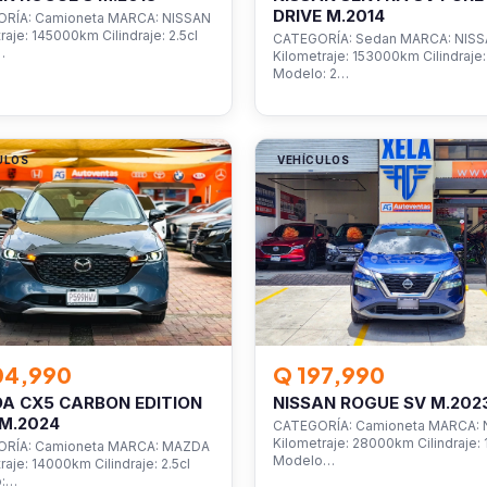
DRIVE M.2014
RÍA: Camioneta MARCA: NISSAN
raje: 145000km Cilindraje: 2.5cl
CATEGORÍA: Sedan MARCA: NIS
…
Kilometraje: 153000km Cilindraje: 
Modelo: 2…
ULOS
VEHÍCULOS
04,990
Q 197,990
A CX5 CARBON EDITION
NISSAN ROGUE SV M.202
M.2024
CATEGORÍA: Camioneta MARCA: 
Kilometraje: 28000km Cilindraje: 1
RÍA: Camioneta MARCA: MAZDA
Modelo…
raje: 14000km Cilindraje: 2.5cl
o:…