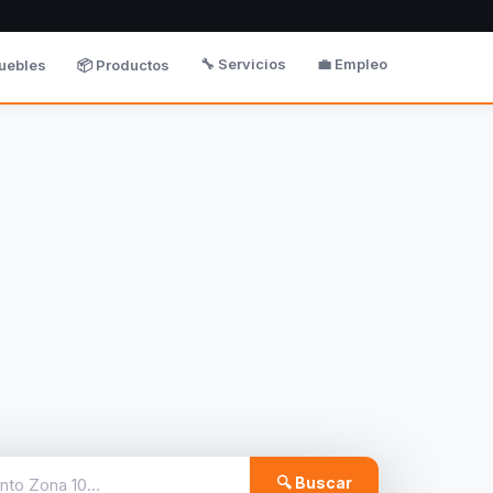
🔧 Servicios
💼 Empleo
uebles
📦 Productos
🔍 Buscar