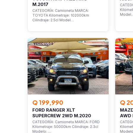
M.2017
CATEGO
Kilomet
CATEGORÍA: Camioneta MARCA:
Model
TOYOTA Kilometraje: 102000km
Cilindraje: 2.5cl Model…
VEHÍCULOS
VEHÍC
Q 199,990
Q 2
FORD RANGER XLT
MAZD
SUPERCREW 2WD M.2020
AWD 
CATEGORÍA: Camioneta MARCA: FORD
CATEGO
Kilometraje: 50000km Cilindraje: 2.3cl
Kilomet
Modelo: …
Model