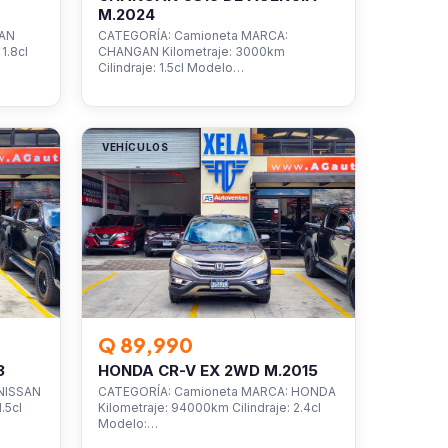
M.2024
SAN
CATEGORÍA: Camioneta MARCA:
1.8cl
CHANGAN Kilometraje: 3000km
Cilindraje: 1.5cl Modelo…
VEHÍCULOS
Q 89,990
3
HONDA CR-V EX 2WD M.2015
NISSAN
CATEGORÍA: Camioneta MARCA: HONDA
.5cl
Kilometraje: 94000km Cilindraje: 2.4cl
Modelo:…