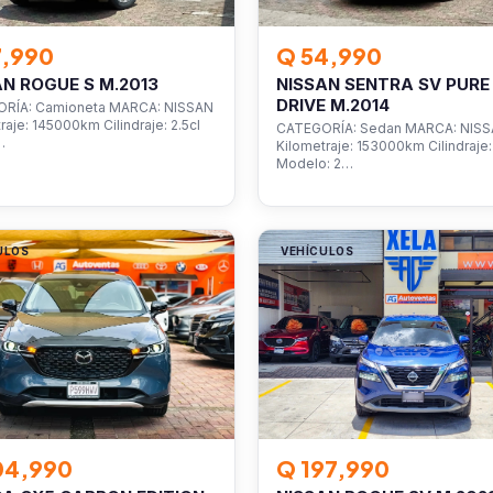
7,990
Q 54,990
AN ROGUE S M.2013
NISSAN SENTRA SV PURE
DRIVE M.2014
RÍA: Camioneta MARCA: NISSAN
raje: 145000km Cilindraje: 2.5cl
CATEGORÍA: Sedan MARCA: NIS
…
Kilometraje: 153000km Cilindraje: 
Modelo: 2…
ULOS
VEHÍCULOS
04,990
Q 197,990