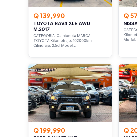
Q 139,990
Q 5
TOYOTA RAV4 XLE AWD
NISS
M.2017
CATEGO
Kilomet
CATEGORÍA: Camioneta MARCA:
Model
TOYOTA Kilometraje: 102000km
Cilindraje: 2.5cl Model…
VEHÍCULOS
VEHÍC
Q 199,990
Q 2