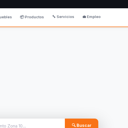
🔧 Servicios
💼 Empleo
uebles
📦 Productos
🔍 Buscar