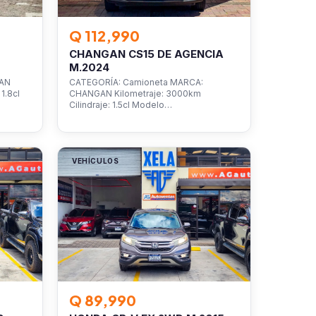
Q 112,990
CHANGAN CS15 DE AGENCIA
M.2024
SAN
CATEGORÍA: Camioneta MARCA:
1.8cl
CHANGAN Kilometraje: 3000km
Cilindraje: 1.5cl Modelo…
VEHÍCULOS
Q 89,990