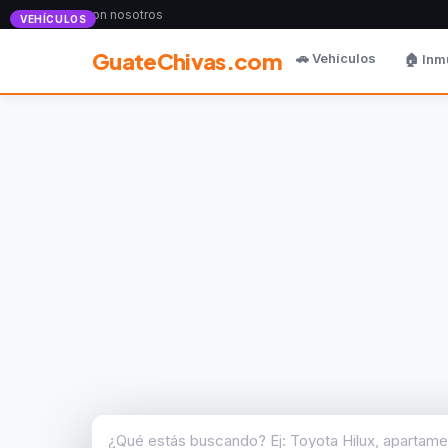
Anunciate con nosotros
VEHÍCULOS
GuateChivas.com
🚗 Vehículos
🏠 Inm