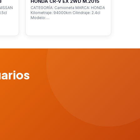
3
HONDA CR-V EX 2WD M.2015
NISSAN
CATEGORÍA: Camioneta MARCA: HONDA
.5cl
Kilometraje: 94000km Cilindraje: 2.4cl
Modelo:…
uarios