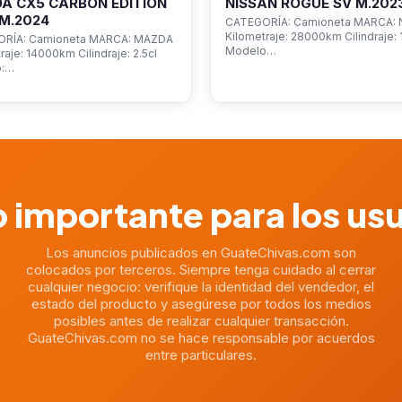
A CX5 CARBON EDITION
NISSAN ROGUE SV M.202
M.2024
CATEGORÍA: Camioneta MARCA: 
Kilometraje: 28000km Cilindraje: 1
RÍA: Camioneta MARCA: MAZDA
Modelo…
raje: 14000km Cilindraje: 2.5cl
o:…
 importante para los us
Los anuncios publicados en GuateChivas.com son
colocados por terceros. Siempre tenga cuidado al cerrar
cualquier negocio: verifique la identidad del vendedor, el
estado del producto y asegúrese por todos los medios
posibles antes de realizar cualquier transacción.
GuateChivas.com no se hace responsable por acuerdos
entre particulares.