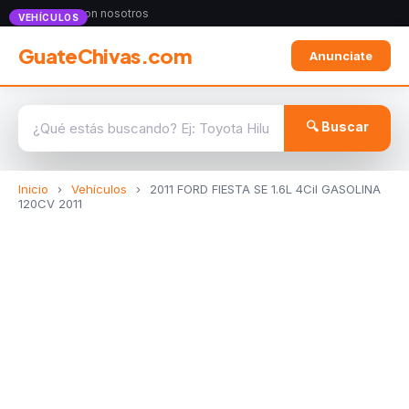
Anunciate con nosotros
VEHÍCULOS
GuateChivas.com
Anunciate
🔍 Buscar
Inicio
›
Vehículos
›
2011 FORD FIESTA SE 1.6L 4Cil GASOLINA
120CV 2011