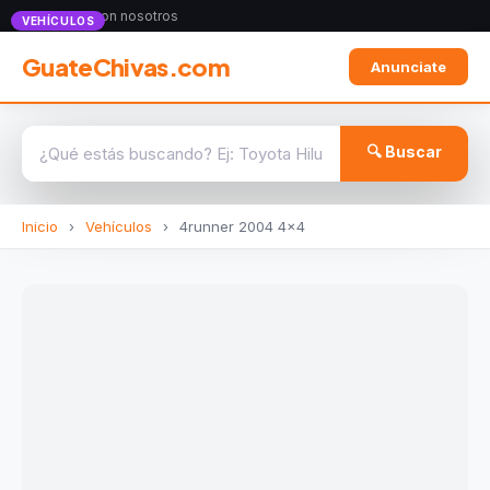
Anunciate con nosotros
VEHÍCULOS
GuateChivas.com
Anunciate
🔍 Buscar
Inicio
›
Vehículos
›
4runner 2004 4x4