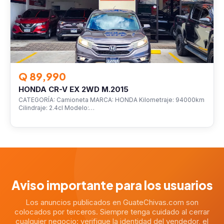
Q 89,990
HONDA CR-V EX 2WD M.2015
CATEGORÍA: Camioneta MARCA: HONDA Kilometraje: 94000km
Cilindraje: 2.4cl Modelo:…
Aviso importante para los usuarios
Los anuncios publicados en GuateChivas.com son
colocados por terceros. Siempre tenga cuidado al cerrar
cualquier negocio: verifique la identidad del vendedor, el