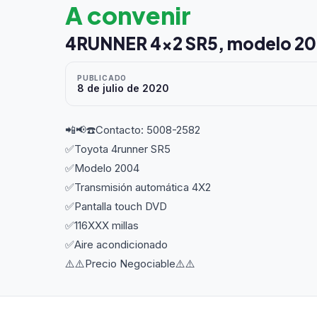
A convenir
4RUNNER 4x2 SR5, modelo 2
PUBLICADO
8 de julio de 2020
📲📢☎️Contacto: 5008-2582
✅Toyota 4runner SR5
✅Modelo 2004
✅Transmisión automática 4X2
✅Pantalla touch DVD
✅116XXX millas
✅Aire acondicionado
⚠️⚠️Precio Negociable⚠️⚠️