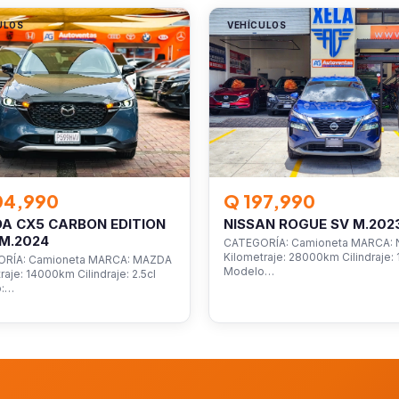
ULOS
VEHÍCULOS
04,990
Q 197,990
A CX5 CARBON EDITION
NISSAN ROGUE SV M.202
M.2024
CATEGORÍA: Camioneta MARCA: 
Kilometraje: 28000km Cilindraje: 1
RÍA: Camioneta MARCA: MAZDA
Modelo…
raje: 14000km Cilindraje: 2.5cl
o:…