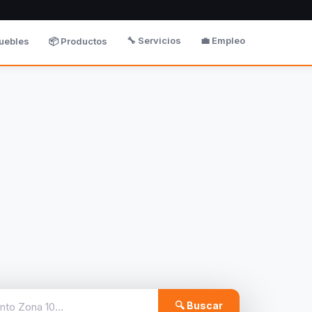
🔧 Servicios
💼 Empleo
uebles
📦 Productos
🔍 Buscar