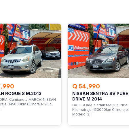
ULOS
VEHÍCULOS
7,990
Q 54,990
AN ROGUE S M.2013
NISSAN SENTRA SV PURE
DRIVE M.2014
RÍA: Camioneta MARCA: NISSAN
raje: 145000km Cilindraje: 2.5cl
CATEGORÍA: Sedan MARCA: NIS
…
Kilometraje: 153000km Cilindraje: 
Modelo: 2…