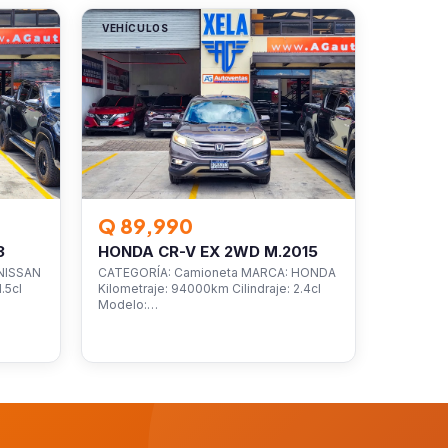
VEHÍCULOS
Q 89,990
3
HONDA CR-V EX 2WD M.2015
NISSAN
CATEGORÍA: Camioneta MARCA: HONDA
.5cl
Kilometraje: 94000km Cilindraje: 2.4cl
Modelo:…