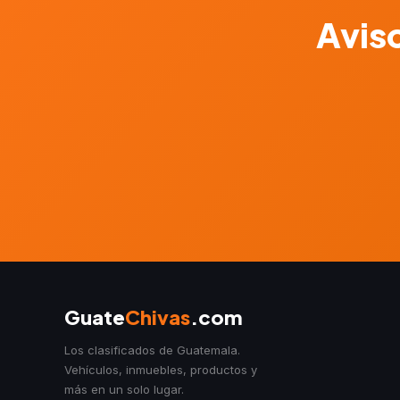
Aviso
Guate
Chivas
.com
Los clasificados de Guatemala.
Vehículos, inmuebles, productos y
más en un solo lugar.