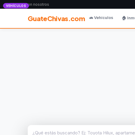
Anunciate con nosotros
VEHÍCULOS
GuateChivas.com
🚗 Vehículos
🏠 Inm