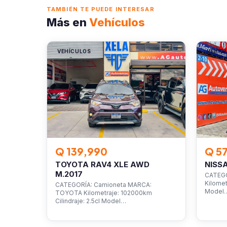
TAMBIÉN TE PUEDE INTERESAR
Más en
Vehículos
VEHÍCULOS
VEHÍC
Q 139,990
Q 5
TOYOTA RAV4 XLE AWD
NISS
M.2017
CATEGO
Kilomet
CATEGORÍA: Camioneta MARCA:
Model
TOYOTA Kilometraje: 102000km
Cilindraje: 2.5cl Model…