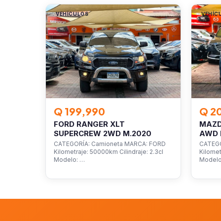
VEHÍCULOS
VEHÍC
Q 199,990
Q 2
FORD RANGER XLT
MAZD
SUPERCREW 2WD M.2020
AWD 
CATEGORÍA: Camioneta MARCA: FORD
CATEGO
Kilometraje: 50000km Cilindraje: 2.3cl
Kilomet
Modelo: …
Model