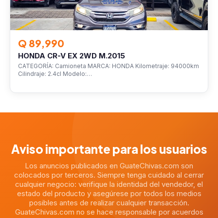
Q 89,990
HONDA CR-V EX 2WD M.2015
CATEGORÍA: Camioneta MARCA: HONDA Kilometraje: 94000km
Cilindraje: 2.4cl Modelo:…
Aviso importante para los usuarios
Los anuncios publicados en GuateChivas.com son
colocados por terceros. Siempre tenga cuidado al cerrar
cualquier negocio: verifique la identidad del vendedor, el
estado del producto y asegúrese por todos los medios
posibles antes de realizar cualquier transacción.
GuateChivas.com no se hace responsable por acuerdos