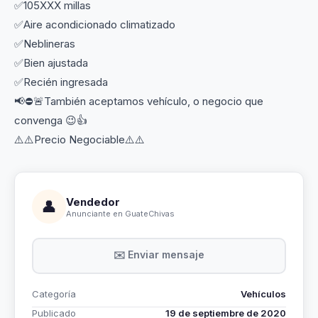
✅105XXX millas
✅Aire acondicionado climatizado
✅Neblineras
✅Bien ajustada
✅Recién ingresada
📢⛔🚨También aceptamos vehículo, o negocio que
convenga 😉👍
⚠️⚠️Precio Negociable⚠️⚠️
Vendedor
👤
Anunciante en GuateChivas
✉️ Enviar mensaje
Categoría
Vehículos
Publicado
19 de septiembre de 2020