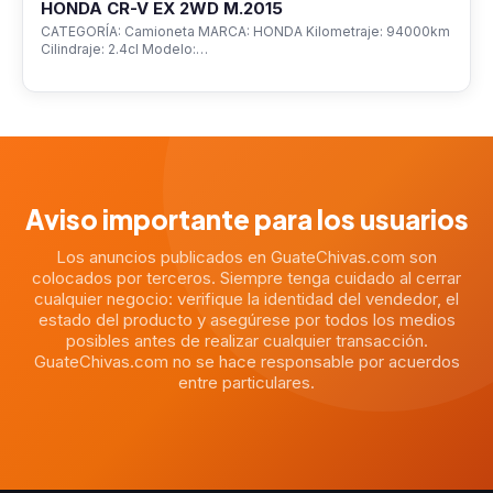
HONDA CR-V EX 2WD M.2015
CATEGORÍA: Camioneta MARCA: HONDA Kilometraje: 94000km
Cilindraje: 2.4cl Modelo:…
Aviso importante para los usuarios
Los anuncios publicados en GuateChivas.com son
colocados por terceros. Siempre tenga cuidado al cerrar
cualquier negocio: verifique la identidad del vendedor, el
estado del producto y asegúrese por todos los medios
posibles antes de realizar cualquier transacción.
GuateChivas.com no se hace responsable por acuerdos
entre particulares.