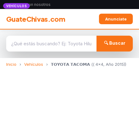
Anunciate con nosotros
VEHÍCULOS
GuateChivas.com
Anunciate
🔍 Buscar
Inicio
›
Vehículos
›
𝗧𝗢𝗬𝗢𝗧𝗔 𝗧𝗔𝗖𝗢𝗠𝗔 (( 4x4, Año 2015))