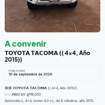
A convenir
𝗧𝗢𝗬𝗢𝗧𝗔 𝗧𝗔𝗖𝗢𝗠𝗔 (( 4x4, Año
2015))
PUBLICADO
10 de septiembre de 2020
🔴🔴 𝗧𝗢𝗬𝗢𝗧𝗔 𝗧𝗔𝗖𝗢𝗠𝗔 (( 4x4, Año 2015))
✅✅ 𝑷𝑹𝑬𝑪𝑰𝑶: 𝑸118,000
Automático, 4x4, motor 4.0 cc, de 6 cilindros, año 2015.