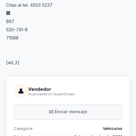
Citas al tel. 4203 5237
🏢
897
520-741-8
71588
[ad_2]
Vendedor
👤
Anunciante en GuateChivas
✉️ Enviar mensaje
Categoría
Vehículos