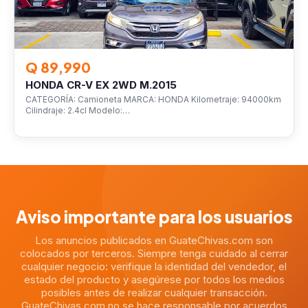
Q 89,990
HONDA CR-V EX 2WD M.2015
CATEGORÍA: Camioneta MARCA: HONDA Kilometraje: 94000km
Cilindraje: 2.4cl Modelo:…
Aviso importante para los usuarios
Los anuncios publicados en GuateChivas.com son
colocados por terceros. Siempre tenga cuidado al cerrar
cualquier negocio: verifique la identidad del vendedor, el
estado del producto y asegúrese por todos los medios
posibles antes de realizar cualquier transacción.
GuateChivas.com no se hace responsable por acuerdos