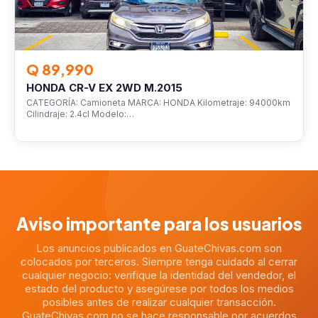
Q 89,990
HONDA CR-V EX 2WD M.2015
CATEGORÍA: Camioneta MARCA: HONDA Kilometraje: 94000km
Cilindraje: 2.4cl Modelo:…
Aviso importante para los usuarios
Los anuncios publicados en GuateChivas.com son
colocados por terceros. Siempre tenga cuidado al cerrar
cualquier negocio: verifique la identidad del vendedor, el
estado del producto y asegúrese por todos los medios
posibles antes de realizar cualquier transacción.
GuateChivas.com no se hace responsable por acuerdos