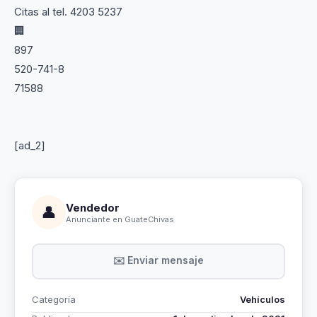
Citas al tel. 4203 5237
🏢
897
520-741-8
71588
[ad_2]
Vendedor
👤
Anunciante en GuateChivas
✉️ Enviar mensaje
Categoría
Vehículos