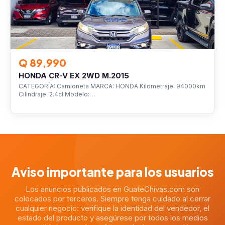
Q 89,990
HONDA CR-V EX 2WD M.2015
CATEGORÍA: Camioneta MARCA: HONDA Kilometraje: 94000km
Cilindraje: 2.4cl Modelo:…
Aviso importante para los usuarios
Los anuncios publicados en GuateChivas.com son
colocados por terceros. Siempre tenga cuidado al cerrar
cualquier negocio: verifique la identidad del vendedor, el
estado del producto y asegúrese por todos los medios