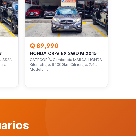
Q 89,990
3
HONDA CR-V EX 2WD M.2015
NISSAN
CATEGORÍA: Camioneta MARCA: HONDA
.5cl
Kilometraje: 94000km Cilindraje: 2.4cl
Modelo:…
uarios