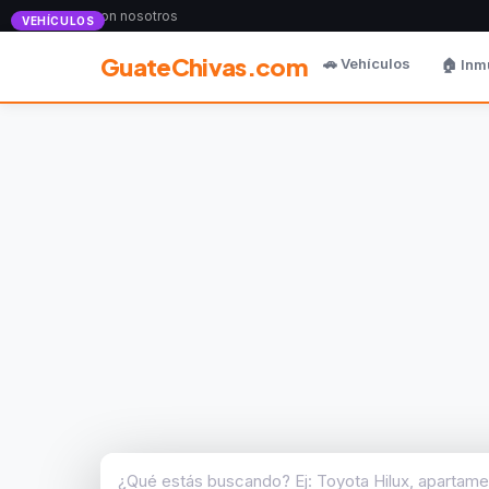
Anunciate con nosotros
VEHÍCULOS
GuateChivas.com
🚗 Vehículos
🏠 Inm