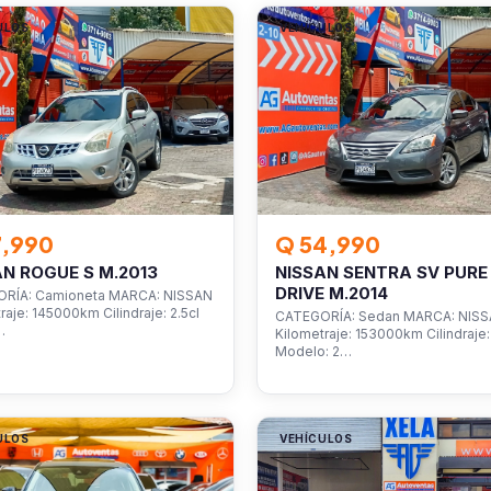
ULOS
VEHÍCULOS
7,990
Q 54,990
AN ROGUE S M.2013
NISSAN SENTRA SV PURE
DRIVE M.2014
RÍA: Camioneta MARCA: NISSAN
raje: 145000km Cilindraje: 2.5cl
CATEGORÍA: Sedan MARCA: NIS
…
Kilometraje: 153000km Cilindraje: 
Modelo: 2…
ULOS
VEHÍCULOS