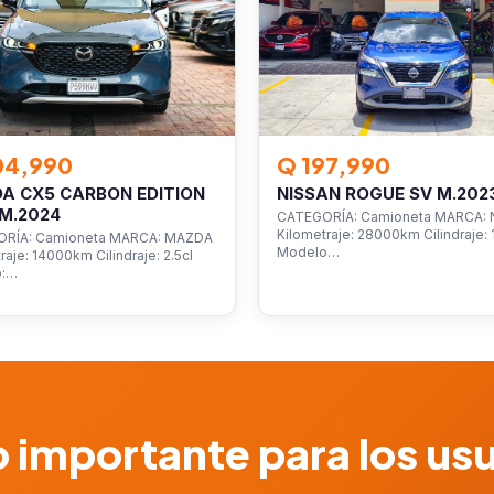
04,990
Q 197,990
A CX5 CARBON EDITION
NISSAN ROGUE SV M.202
M.2024
CATEGORÍA: Camioneta MARCA: 
Kilometraje: 28000km Cilindraje: 1
RÍA: Camioneta MARCA: MAZDA
Modelo…
raje: 14000km Cilindraje: 2.5cl
o:…
 importante para los us