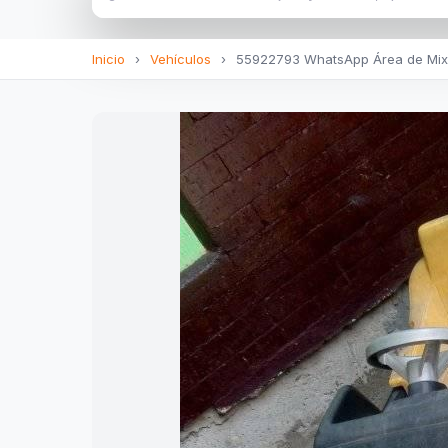
Inicio
›
Vehículos
›
55922793 WhatsApp Área de Mixc