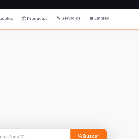
🔧 Servicios
💼 Empleo
uebles
📦 Productos
🔍 Buscar