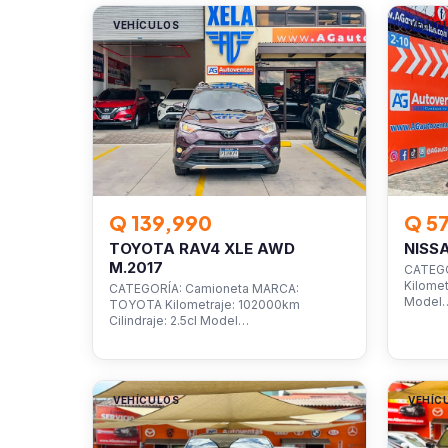
VEHÍCULOS
VEHÍC
Q 139,990
Q 5
TOYOTA RAV4 XLE AWD
NISS
M.2017
CATEGO
Kilomet
CATEGORÍA: Camioneta MARCA:
Model
TOYOTA Kilometraje: 102000km
Cilindraje: 2.5cl Model…
VEHÍCULOS
VEHÍC