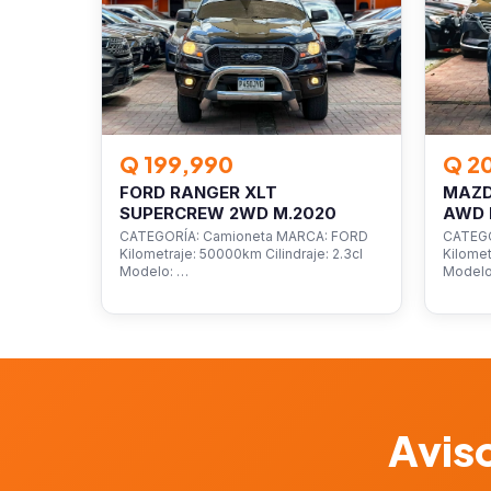
Q 199,990
Q 2
FORD RANGER XLT
MAZD
SUPERCREW 2WD M.2020
AWD 
CATEGORÍA: Camioneta MARCA: FORD
CATEGO
Kilometraje: 50000km Cilindraje: 2.3cl
Kilomet
Modelo: …
Model
Aviso