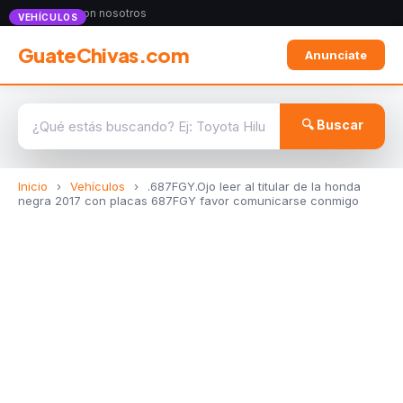
Anunciate con nosotros
VEHÍCULOS
GuateChivas.com
Anunciate
🔍 Buscar
Inicio
›
Vehículos
›
.687FGY.Ojo leer al titular de la honda
negra 2017 con placas 687FGY favor comunicarse conmigo