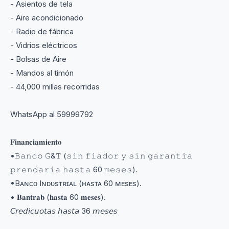
- Asientos de tela
- Aire acondicionado
- Radio de fábrica
- Vidrios eléctricos
- Bolsas de Aire
- Mandos al timón
- 44,000 millas recorridas
WhatsApp al 59999792
𝐅𝐢𝐧𝐚𝐧𝐜𝐢𝐚𝐦𝐢𝐞𝐧𝐭𝐨
•𝙱𝚊𝚗𝚌𝚘 𝙶&𝚃 (𝚜𝚒𝚗 𝚏𝚒𝚊𝚍𝚘𝚛 𝚢 𝚜𝚒𝚗 𝚐𝚊𝚛𝚊𝚗𝚝𝚒̄𝚊
𝚙𝚛𝚎𝚗𝚍𝚊𝚛𝚒𝚊 𝚑𝚊𝚜𝚝𝚊 60 𝚖𝚎𝚜𝚎𝚜).
•Bᴀɴᴄᴏ Iɴᴅᴜsᴛʀɪᴀʟ (ʜᴀsᴛᴀ 60 ᴍᴇsᴇs).
• 𝐁𝐚𝐧𝐭𝐫𝐚𝐛 (𝐡𝐚𝐬𝐭𝐚 60 𝐦𝐞𝐬𝐞𝐬).
𝘊𝘳𝘦𝘥𝘪𝘤𝘶𝘰𝘵𝘢𝘴 𝘩𝘢𝘴𝘵𝘢 36 𝘮𝘦𝘴𝘦𝘴