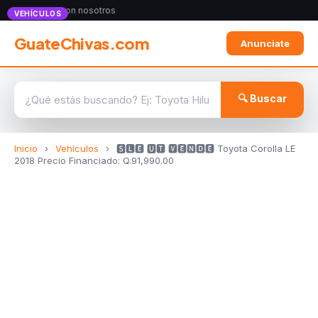
Anunciate con nosotros
VEHÍCULOS
GuateChivas.com
Anunciate
🔍 Buscar
Inicio
›
Vehículos
›
🆂︎︎🅻︎🅴︎ ︎🆄︎🆃︎︎ 🆅︎🅴︎🅽︎🅳︎🅴︎ Toyota Corolla LE
2018 Precio Financiado: Q.91,990.00