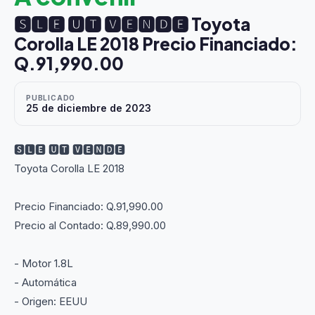
🆂︎︎🅻︎🅴︎ ︎🆄︎🆃︎︎ 🆅︎🅴︎🅽︎🅳︎🅴︎ Toyota
Corolla LE 2018 Precio Financiado:
Q.91,990.00
PUBLICADO
25 de diciembre de 2023
🆂︎︎🅻︎🅴︎ ︎🆄︎🆃︎︎ 🆅︎🅴︎🅽︎🅳︎🅴︎
Toyota Corolla LE 2018
Precio Financiado: Q.91,990.00
Precio al Contado: Q.89,990.00
- Motor 1.8L
- Automática
- Origen: EEUU