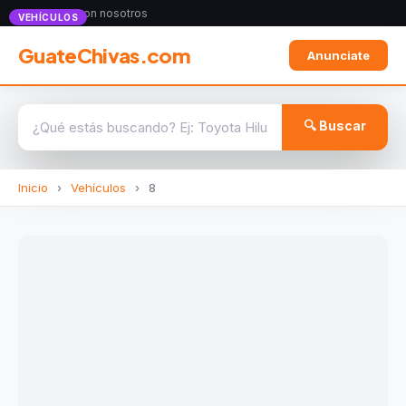
Anunciate con nosotros
VEHÍCULOS
GuateChivas.com
Anunciate
🔍 Buscar
Inicio
›
Vehículos
›
8