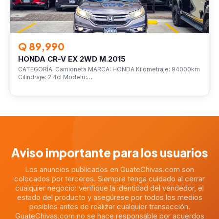
Q 89,990
HONDA CR-V EX 2WD M.2015
CATEGORÍA: Camioneta MARCA: HONDA Kilometraje: 94000km
Cilindraje: 2.4cl Modelo:…
Aviso importante para los usuarios
Los anuncios publicados en GuateChivas.com son
colocados por terceros. Siempre tenga cuidado al cerrar
cualquier negocio: verifique la identidad del vendedor, el
estado del producto y asegúrese por todos los medios
posibles antes de realizar cualquier transacción.
GuateChivas.com no se hace responsable por acuerdos