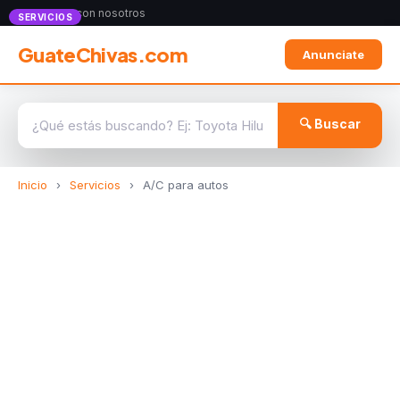
Anunciate con nosotros
SERVICIOS
GuateChivas.com
Anunciate
🔍 Buscar
Inicio
›
Servicios
›
A/C para autos