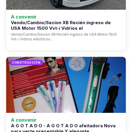
A convenir
Vendo/Cambio/Secion XB Recién ingreso de
USA Motor 1500 Vvt-i Vidrios el
Vendo/Cambio/Secion XB Recién ingreso de USA Motor 1500
Vvt-i Vidrios eléctricos…
CONSTRUCCIÓN
A convenir
A G O T A D O - A G O T A D O afeitadora Nova
para verte presentable Y elegante