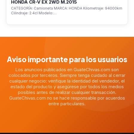
HONDA CR-V EX 2WD M.2015
CATEGORÍA: Camioneta MARCA: HONDA Kilometraje: 94000km
Cilindraje: 2.4cl Modelo:…
Aviso importante para los usuarios
Los anuncios publicados en GuateChivas.com son
colocados por terceros. Siempre tenga cuidado al cerrar
cualquier negocio: verifique la identidad del vendedor, el
estado del producto y asegúrese por todos los medios
posibles antes de realizar cualquier transacción.
GuateChivas.com no se hace responsable por acuerdos
entre particulares.