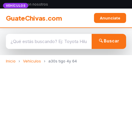
Anunciate con nosotros
VEHÍCULOS
GuateChivas.com
Anunciate
🔍 Buscar
Inicio
›
Vehículos
›
a30s tigo 4y 64