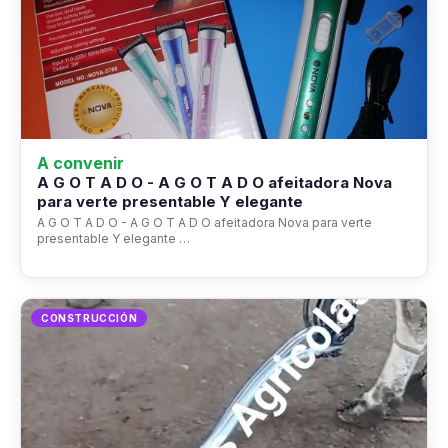
A convenir
A G O T A D O - A G O T A D O afeitadora Nova
para verte presentable Y elegante
A G O T A D O - A G O T A D O afeitadora Nova para verte
presentable Y elegante …
CONSTRUCCIÓN