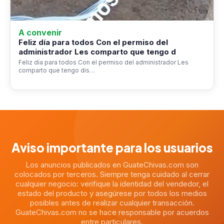
A convenir
Feliz día para todos Con el permiso del
administrador Les comparto que tengo d
Feliz día para todos Con el permiso del administrador Les
comparto que tengo dis…
Aviso importante para los usuarios
Los anuncios publicados en GuateChivas.com son
colocados por terceros. Siempre tenga cuidado al cerrar
cualquier negocio: verifique la identidad del vendedor, el
estado del producto y asegúrese por todos los medios
posibles antes de realizar cualquier transacción.
GuateChivas.com no se hace responsable por acuerdos
entre particulares.