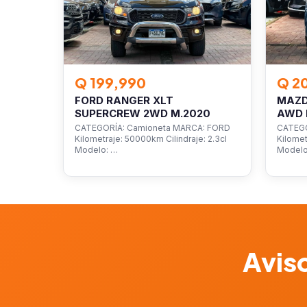
Q 199,990
Q 2
FORD RANGER XLT
MAZD
SUPERCREW 2WD M.2020
AWD 
CATEGORÍA: Camioneta MARCA: FORD
CATEGO
Kilometraje: 50000km Cilindraje: 2.3cl
Kilomet
Modelo: …
Model
Aviso