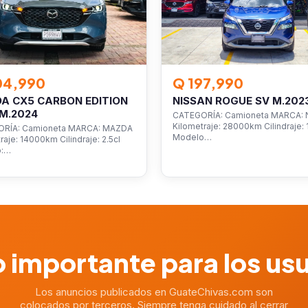
04,990
Q 197,990
A CX5 CARBON EDITION
NISSAN ROGUE SV M.202
M.2024
CATEGORÍA: Camioneta MARCA: 
Kilometraje: 28000km Cilindraje: 1
RÍA: Camioneta MARCA: MAZDA
Modelo…
raje: 14000km Cilindraje: 2.5cl
o:…
 importante para los us
Los anuncios publicados en GuateChivas.com son
colocados por terceros. Siempre tenga cuidado al cerrar