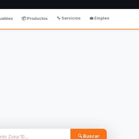
🔧 Servicios
💼 Empleo
uebles
📦 Productos
🔍 Buscar