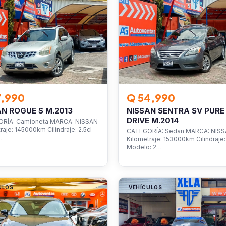
7,990
Q 54,990
AN ROGUE S M.2013
NISSAN SENTRA SV PURE
DRIVE M.2014
RÍA: Camioneta MARCA: NISSAN
raje: 145000km Cilindraje: 2.5cl
CATEGORÍA: Sedan MARCA: NIS
…
Kilometraje: 153000km Cilindraje: 
Modelo: 2…
ULOS
VEHÍCULOS