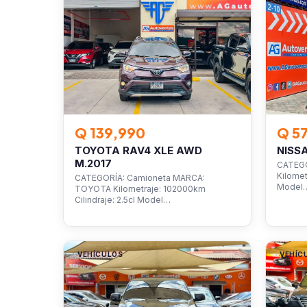
Q 139,990
Q 5
TOYOTA RAV4 XLE AWD
NISS
M.2017
CATEGO
Kilomet
CATEGORÍA: Camioneta MARCA:
Model
TOYOTA Kilometraje: 102000km
Cilindraje: 2.5cl Model…
VEHÍCULOS
VEHÍC