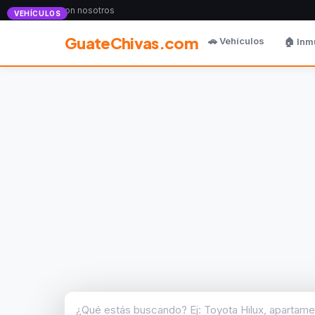
Anunciate con nosotros
VEHÍCULOS
GuateChivas.com
🚗 Vehículos
🏠 Inm