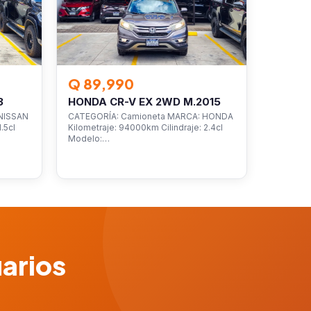
Q 89,990
3
HONDA CR-V EX 2WD M.2015
NISSAN
CATEGORÍA: Camioneta MARCA: HONDA
.5cl
Kilometraje: 94000km Cilindraje: 2.4cl
Modelo:…
uarios