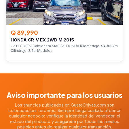
Q 89,990
HONDA CR-V EX 2WD M.2015
CATEGORÍA: Camioneta MARCA: HONDA Kilometraje: 94000km
Cilindraje: 2.4cl Modelo:…
Aviso importante para los usuarios
Los anuncios publicados en GuateChivas.com son
colocados por terceros. Siempre tenga cuidado al cerrar
cualquier negocio: verifique la identidad del vendedor, el
estado del producto y asegúrese por todos los medios
posibles antes de realizar cualquier transacción.