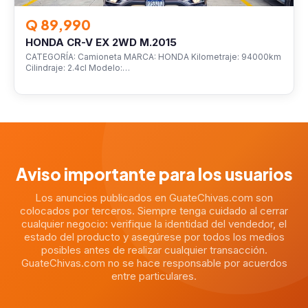
Q 89,990
HONDA CR-V EX 2WD M.2015
CATEGORÍA: Camioneta MARCA: HONDA Kilometraje: 94000km
Cilindraje: 2.4cl Modelo:…
Aviso importante para los usuarios
Los anuncios publicados en GuateChivas.com son
colocados por terceros. Siempre tenga cuidado al cerrar
cualquier negocio: verifique la identidad del vendedor, el
estado del producto y asegúrese por todos los medios
posibles antes de realizar cualquier transacción.
GuateChivas.com no se hace responsable por acuerdos
entre particulares.