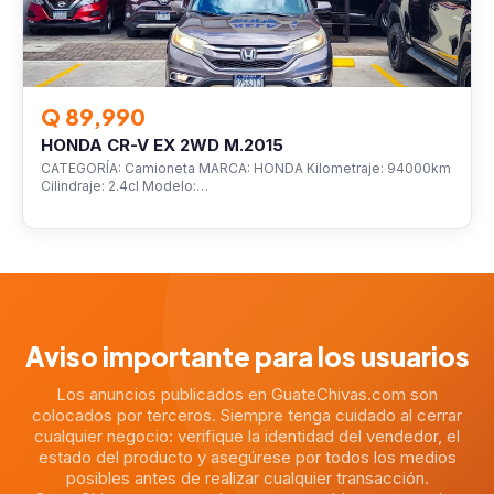
Q 89,990
HONDA CR-V EX 2WD M.2015
CATEGORÍA: Camioneta MARCA: HONDA Kilometraje: 94000km
Cilindraje: 2.4cl Modelo:…
Aviso importante para los usuarios
Los anuncios publicados en GuateChivas.com son
colocados por terceros. Siempre tenga cuidado al cerrar
cualquier negocio: verifique la identidad del vendedor, el
estado del producto y asegúrese por todos los medios
posibles antes de realizar cualquier transacción.