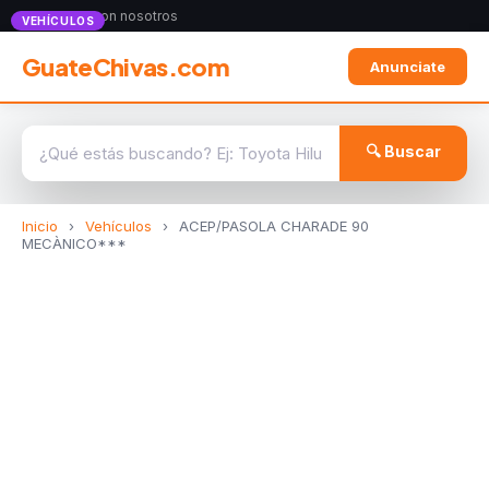
Anunciate con nosotros
VEHÍCULOS
GuateChivas.com
Anunciate
🔍 Buscar
Inicio
›
Vehículos
›
ACEP/PASOLA CHARADE 90
MECÀNICO***