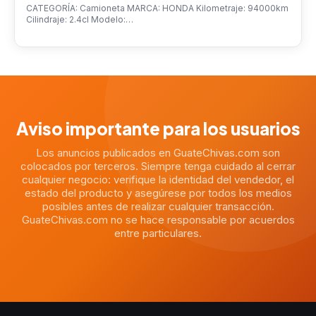
CATEGORÍA: Camioneta MARCA: HONDA Kilometraje: 94000km
Cilindraje: 2.4cl Modelo:…
Aviso importante para los usuarios
Los anuncios publicados en GuateChivas.com son
colocados por terceros. Siempre tenga cuidado al cerrar
cualquier negocio: verifique la identidad del vendedor, el
estado del producto y asegúrese por todos los medios
posibles antes de realizar cualquier transacción.
GuateChivas.com no se hace responsable por acuerdos
entre particulares.