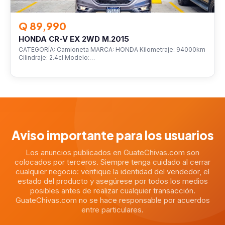
Q 89,990
HONDA CR-V EX 2WD M.2015
CATEGORÍA: Camioneta MARCA: HONDA Kilometraje: 94000km
Cilindraje: 2.4cl Modelo:…
Aviso importante para los usuarios
Los anuncios publicados en GuateChivas.com son
colocados por terceros. Siempre tenga cuidado al cerrar
cualquier negocio: verifique la identidad del vendedor, el
estado del producto y asegúrese por todos los medios
posibles antes de realizar cualquier transacción.
GuateChivas.com no se hace responsable por acuerdos
entre particulares.