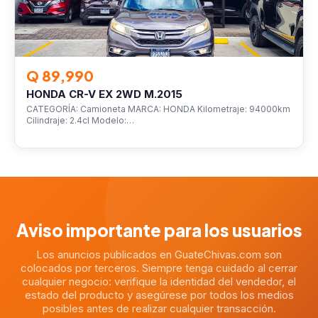
Q 89,990
HONDA CR-V EX 2WD M.2015
CATEGORÍA: Camioneta MARCA: HONDA Kilometraje: 94000km
Cilindraje: 2.4cl Modelo:…
Aviso importante para los usuarios
Los anuncios publicados en GuateChivas.com son
colocados por terceros. Siempre tenga cuidado al cerrar
cualquier negocio: verifique la identidad del vendedor, el
estado del producto y asegúrese por todos los medios
posibles antes de realizar cualquier transacción.