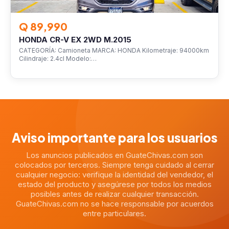
Q 89,990
HONDA CR-V EX 2WD M.2015
CATEGORÍA: Camioneta MARCA: HONDA Kilometraje: 94000km
Cilindraje: 2.4cl Modelo:…
Aviso importante para los usuarios
Los anuncios publicados en GuateChivas.com son
colocados por terceros. Siempre tenga cuidado al cerrar
cualquier negocio: verifique la identidad del vendedor, el
estado del producto y asegúrese por todos los medios
posibles antes de realizar cualquier transacción.
GuateChivas.com no se hace responsable por acuerdos
entre particulares.