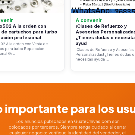
venir
A convenir
o502 A la orden con
¡Clases de Refuerzo y
 de cartuchos para turbo
Asesorías Personalizada
ación profesional
¿Tienes dudas o necesita
ayud
02 A la orden con Venta de
os para turbo Reparación
¡Clases de Refuerzo y Asesorías
onal Gr…
Personalizadas! ¿Tienes dudas o
necesitas ayuda …
 importante para los us
Los anuncios publicados en GuateChivas.com son
colocados por terceros. Siempre tenga cuidado al cerrar
cualquier negocio: verifique la identidad del vendedor, el