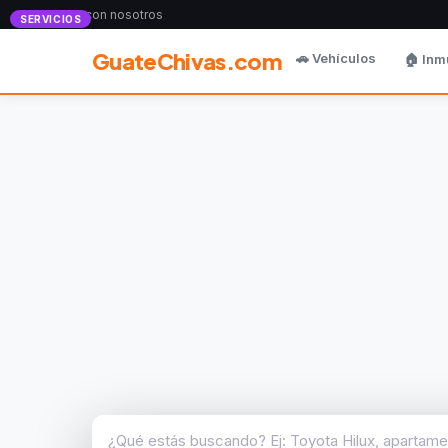
Anunciate con nosotros
SERVICIOS
GuateChivas.com
🚗 Vehículos
🏠 Inm