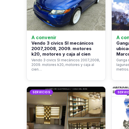
A convenir
A con
Vendo 3 civics SI mecánicos
Ganga
2007,2008, 2009. motores
ubica
k20, motores y caja al cien
Marco
Vendo 3 civics SI mecánicos 2007,2008,
Ganga r
2009. motores k20, motores y caja al
laguna
cien…
metro
SERVICIOS
SERVI