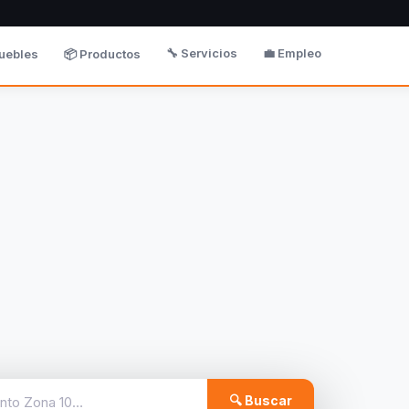
🔧 Servicios
💼 Empleo
uebles
📦 Productos
🔍 Buscar